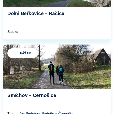
Dolni Beřkovice – Račice
Stezka
NÁŠ TIP
Smíchov – Černošice
Trasa přes Smíchov, Radotín a Černošice