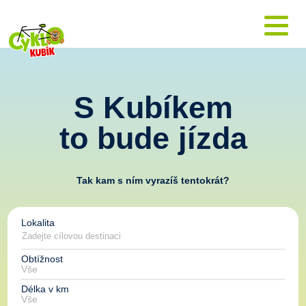
S Kubíkem
to bude jízda
Tak kam s ním vyrazíš tentokrát?
Lokalita
Obtížnost
Délka v km