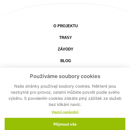
O PROJEKTU
TRASY
ZÁVODY
BLOG
PARTNEŘI
Používáme soubory cookies
KONTAKT
Naše stránky používají soubory cookies. Některé jsou
nezbytné pro provoz, ostatní můžete povolit podle svého
výběru. S povolením cookies získáte plný zážitek ze služeb
STÁHNOUT APLIKACI
bez klikání navíc.
Vlastní oprávnění
Přijmout vše