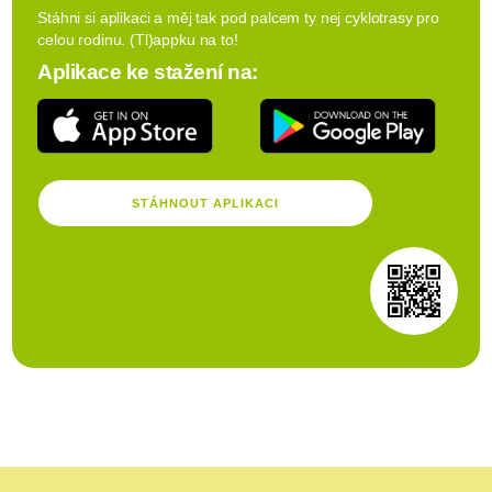
Stáhni si aplikaci a měj tak pod palcem ty nej cyklotrasy pro
celou rodinu. (Tl)appku na to!
Aplikace ke stažení na:
STÁHNOUT APLIKACI