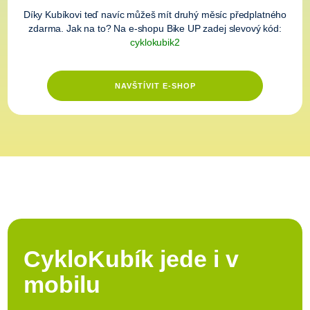
Díky Kubíkovi teď navíc můžeš mít druhý měsíc předplatného
zdarma. Jak na to? Na e-shopu Bike UP zadej slevový kód:
cyklokubik2
NAVŠTÍVIT E-SHOP
CykloKubík jede i v
mobilu